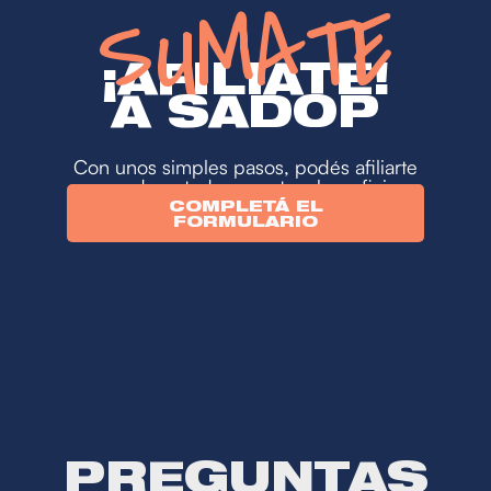
SUMATE
¡AFILIATE!
A SADOP
Con unos simples pasos, podés afiliarte
y acceder a todos nuestros beneficios.
COMPLETÁ EL
FORMULARIO
PREGUNTAS