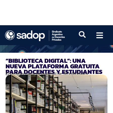
“BIBLIOTECA DIGITAL”: UNA
NUEVA PLATAFORMA GRATUITA
PARA DOCENTES Y ESTUDIANTES
El recurso contiene material de 30 editoriales.