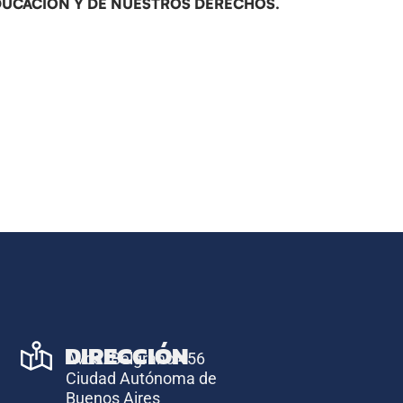
EDUCACIÓN Y DE NUESTROS DERECHOS.
DIRECCIÓN
Avda. Belgrano 456
Ciudad Autónoma de
Buenos Aires