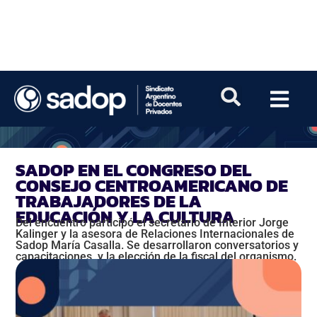
SADOP EN EL CONGRESO DEL
CONSEJO CENTROAMERICANO DE
TRABAJADORES DE LA
EDUCACIÓN Y LA CULTURA
Del encuentro participó el secretario de Interior Jorge
Kalinger y la asesora de Relaciones Internacionales de
Sadop María Casalla. Se desarrollaron conversatorios y
capacitaciones, y la elección de la fiscal del organismo.