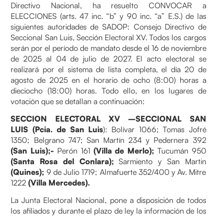
Directivo Nacional, ha resuelto CONVOCAR a
ELECCIONES (arts. 47 inc. “b” y 90 inc. “a” E.S.) de las
siguientes autoridades de SADOP: Consejo Directivo de
Seccional San Luis, Sección Electoral XV. Todos los cargos
serán por el período de mandato desde el 16 de noviembre
de 2025 al 04 de julio de 2027. El acto electoral se
realizará por el sistema de lista completa, el día 20 de
agosto de 2025 en el horario de ocho (8:00) horas a
dieciocho (18:00) horas. Todo ello, en los lugares de
votación que se detallan a continuación:
SECCION ELECTORAL XV –SECCIONAL SAN
LUIS (Pcia. de San Luis
): Bolívar 1066; Tomas Jofré
1350; Belgrano 747; San Martín 234 y Pedernera 392
(San Luis);-
Perón 161
(Villa de Merlo);
Tucumán 950
(Santa Rosa del Conlara);
Sarmiento y San Martin
(Quines);
9 de Julio 1719; Almafuerte 352/400 y Av. Mitre
1222
(Villa Mercedes).
La Junta Electoral Nacional, pone a disposición de todos
los afiliados y durante el plazo de ley la información de los