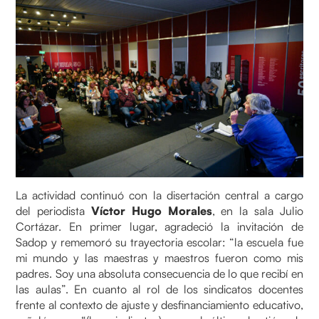
La actividad continuó con la disertación central a cargo
del periodista
Víctor Hugo Morales
, en la sala Julio
Cortázar. En primer lugar, agradeció la invitación de
Sadop y rememoró su trayectoria escolar: “la escuela fue
mi mundo y las maestras y maestros fueron como mis
padres. Soy una absoluta consecuencia de lo que recibí en
las aulas”. En cuanto al rol de los sindicatos docentes
frente al contexto de ajuste y desfinanciamiento educativo,